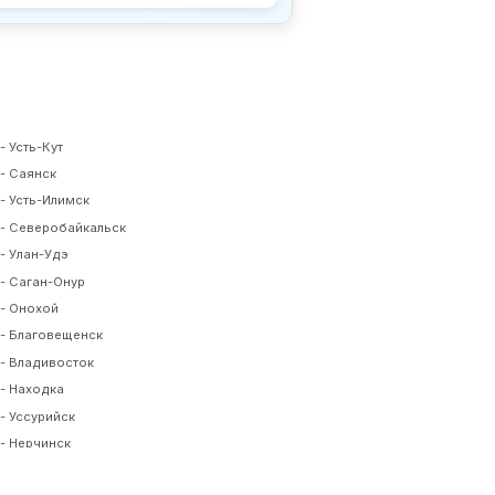
- Усть-Кут
- Саянск
- Усть-Илимск
- Северобайкальск
- Улан-Удэ
- Саган-Онур
- Онохой
- Благовещенск
- Владивосток
- Находка
- Уссурийск
- Нерчинск
- Шилка