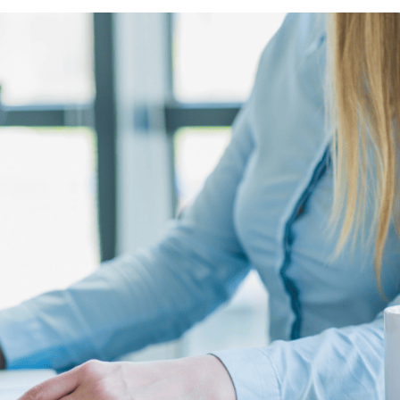
- Могоча
- Нерюнгри
- Уфа
- Кишинев
- Минск
- Альметьевск
- Дубна
- Ржев
- Шарья
- Ермолино
- Челябинск
- Тагил
- Краснодар
- Пермь
- пос. Суда (Череповецкая область)
- Томск
 - Усолье-Сибирское
 - Тында
 - Нижний Бестях