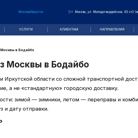
Москва
Иркутск
г. Москва, ул. Молодогвардейская, 65 ст2 (в
У
УСЛУГИ
КЛИЕНТАМ
НАПРАВЛЕНИЯ
 Москвы в Бодайбо
из Москвы в Бодайбо
и Иркутской области со сложной транспортной дос
ние, а не «стандартную» городскую доставку.
ости: зимой — зимники, летом — переправы и комб
з и дату отправки.
ь