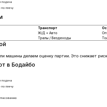
я подача
 по плечу
м
Транспорт
Ос
Ж/Д + Авто
Оп
Тралы / Вездеходы
То
ой
и машины делаем оценку партии. Это снижает риск 
ют в Бодайбо
я подача
 по плечу
огласованию