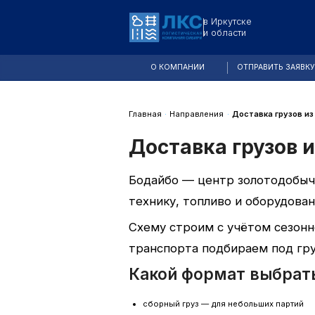
]
=
*
?
_
п
#
к
-
_
_
с
=
=
у
+
}
е
_
е
#
_
з
#
_
_
О КОМПАНИИ
ОТПРАВИТЬ ЗАЯВК
Главная
·
Направления
·
Доставка грузов из
Доставка грузов 
Бодайбо — центр золотодобыч
технику, топливо и оборудова
Схему строим с учётом сезонн
транспорта подбираем под гру
Какой формат выбрат
сборный груз — для небольших партий