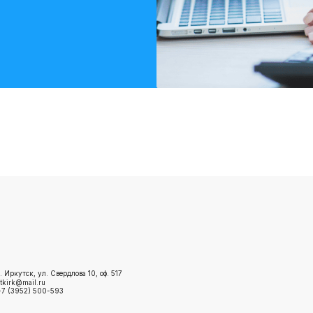
Вес, кг
Доставка грузов из Москвы в Мирный
Доставк
сторождение
Доставка грузов на Ковыктинское
Доставк
месторождение
знецк
Доставка грузов из Москвы в Магадан
Доставк
Камчат
Доставка грузов из Москвы в Норильск
. Иркутск, ул. Cвердлова 10, оф. 517
tkirk@mail.ru
+7 (3952) 500-593