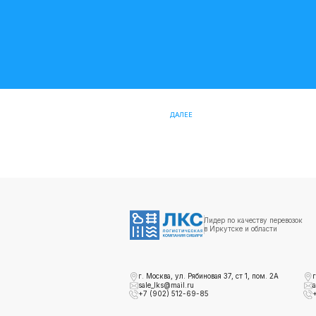
Иркутск - Якутск
Доставка грузов на Чаяндинское ме
Доставка грузов из Москвы в Новоку
Доставка грузов из Москвы в Сургут
ДАЛЕЕ
Лидер по качеству перевозок
в Иркутске и области
г. Москва, ул. Рябиновая 37, ст 1, пом. 2А
г
sale_lks@mail.ru
a
+7 (902) 512-69-85