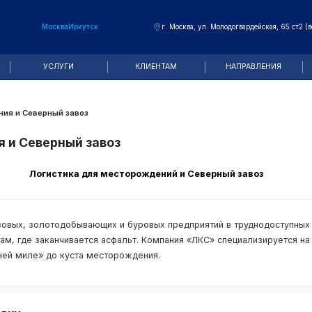
Москва
Иркутск
г. Москва, ул. Молодогвардейская, 65 ст2 (в
У
УСЛУГИ
КЛИЕНТАМ
НАПРАВЛЕНИЯ
ия и Северный завоз
 и Северный завоз
Логистика для месторождений и Северный завоз
овых, золотодобывающих и буровых предприятий в труднодоступных р
ам, где заканчивается асфальт. Компания «ЛКС» специализируется на
ней миле» до куста месторождения.