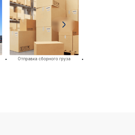
Отправка сборного груза
Домашние переез
Иркутска по Рос