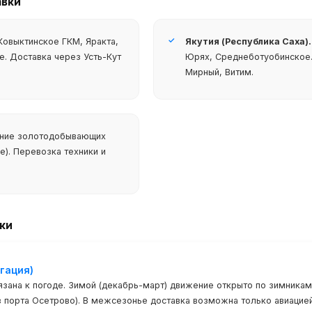
авки
✓
овыктинское ГКМ, Яракта,
Якутия (Республика Саха).
. Доставка через Усть-Кут
Юрях, Среднеботуобинское.
Мирный, Витим.
ние золотодобывающих
е). Перевозка техники и
ки
гация)
язана к погоде. Зимой (декабрь-март) движение открыто по зимникам
из порта Осетрово). В межсезонье доставка возможна только авиацие