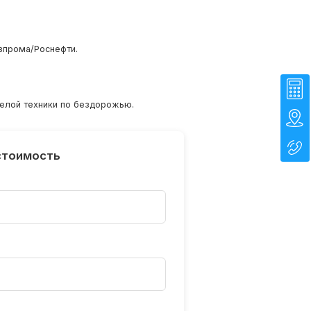
зпрома/Роснефти.
желой техники по бездорожью.
стоимость