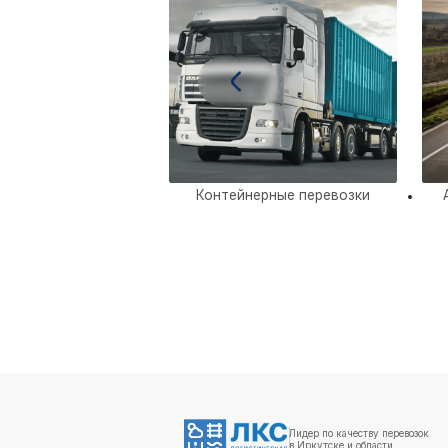
ие переезды из
Контейнерные перевозки
ска по России
Лидер по качеству перевозок
в Иркутске и области